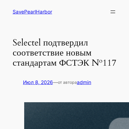
Перейти
SavePearlHarbor
к
содержимому
Selectel подтвердил
соответствие новым
стандартам ФСТЭК №117
Июл 8, 2026
—
admin
от автора