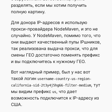
разделять, если мы хотим получить
полную картину.
Для донора IP-адресов я использую
прокси-провайдера NodeMaven, и это не
случайно. У NodeMaven, помимо того, что
они выдают качественный пулы IPшников,
так реализована выдача прокси, что для
смены ГЕО достаточно поменять префикс
и вы подключитесь к нужному ГЕО.
Вот наглядный пример, был у нас вот
такой логин
username-country-us-region-
, тут
california-sid-2t3y4j5hg66-filter-medium
мы видим префикс
, что дает
us
возможность подключится к IP-адресу из
США.