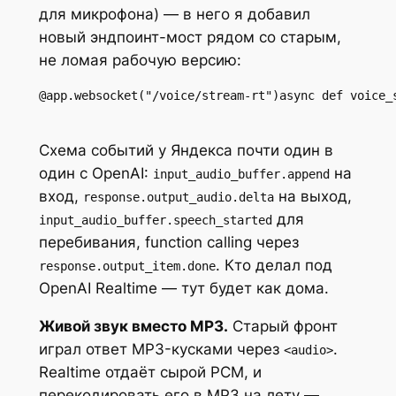
для микрофона) — в него я добавил
новый эндпоинт-мост рядом со старым,
не ломая рабочую версию:
@app.websocket("/voice/stream-rt")async def voice_
Схема событий у Яндекса почти один в
один с OpenAI:
на
input_audio_buffer.append
вход,
на выход,
response.output_audio.delta
для
input_audio_buffer.speech_started
перебивания, function calling через
. Кто делал под
response.output_item.done
OpenAI Realtime — тут будет как дома.
Живой звук вместо MP3.
Старый фронт
играл ответ MP3-кусками через
.
<audio>
Realtime отдаёт сырой PCM, и
перекодировать его в MP3 на лету —