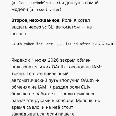
(
) и доступ к самой
ai.languageModels.user
модели (
).
ai.models.user
Второе, неожиданное.
Роли я хотел
выдать через
CLI автоматом — не
yc
вышло:
OAuth token for user ..., issued after '2026-06-01
Яндекс с 1 июня 2026 закрыл обмен
пользовательских OAuth-токенов на IAM-
токен. То есть привычный
автоматический путь «получил OAuth →
обменял на IAM → раздал роли CLI»
больше не работает — роли пришлось
назначать руками в консоли. Мелочь, но
время съело, и на неё стоит
закладываться, если пишете