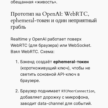
обещанная «живость».
Прототип на OpenAI: WebRTC,
ephemeral-токен и один неприятный
грабль
Realtime у OpenAI работает поверх
WebRTC (для браузера) или WebSocket.
Взял WebRTC. Схема:
Бэкенд создаёт
ephemeral-токен
(короткоживущий ключ), чтобы не
светить основной API-ключ в
браузере.
Браузер поднимает
,
RTCPeerConnection
добавляет дорожку с микрофона,
заводит data-channel для событий.