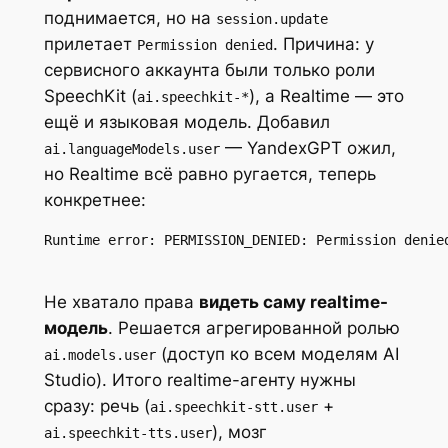
поднимается, но на
session.update
прилетает
. Причина: у
Permission denied
сервисного аккаунта были только роли
SpeechKit (
), а Realtime — это
ai.speechkit-*
ещё и языковая модель. Добавил
— YandexGPT ожил,
ai.languageModels.user
но Realtime всё равно ругается, теперь
конкретнее:
Runtime error: PERMISSION_DENIED: Permission denie
Не хватало права
видеть саму realtime-
модель
. Решается агрегированной ролью
(доступ ко всем моделям AI
ai.models.user
Studio). Итого realtime-агенту нужны
сразу: речь (
+
ai.speechkit-stt.user
), мозг
ai.speechkit-tts.user