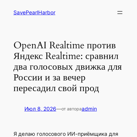
Перейти
SavePearlHarbor
к
содержимому
OpenAI Realtime против
Яндекс Realtime: сравнил
два голосовых движка для
России и за вечер
пересадил свой прод
Июл 8, 2026
—
admin
от автора
Я делаю голосового ИИ-приёмщика для