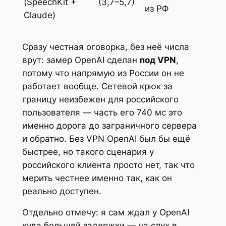
(SpeechKit +
(3,7–5,7)
из РФ
Claude)
Сразу честная оговорка, без неё числа
врут: замер OpenAI сделан
под VPN
,
потому что напрямую из России он не
работает вообще. Сетевой крюк за
границу неизбежен для российского
пользователя — часть его 740 мс это
именно дорога до заграничного сервера
и обратно. Без VPN OpenAI был бы ещё
быстрее, но такого сценария у
российского клиента просто нет, так что
мерить честнее именно так, как он
реально доступен.
Отдельно отмечу: я сам ждал у OpenAI
куда большей задержки — на слух в