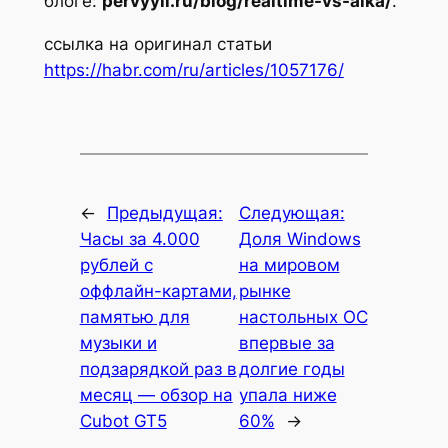
блоге:
pervyyii.ru/blog/realtime-vs-aika/
.
ссылка на оригинал статьи
https://habr.com/ru/articles/1057176/
←
Предыдущая:
Следующая:
Часы за 4.000
Доля Windows
рублей с
на мировом
оффлайн-картами,
рынке
памятью для
настольных ОС
музыки и
впервые за
подзарядкой раз в
долгие годы
месяц — обзор на
упала ниже
Cubot GT5
60%
→