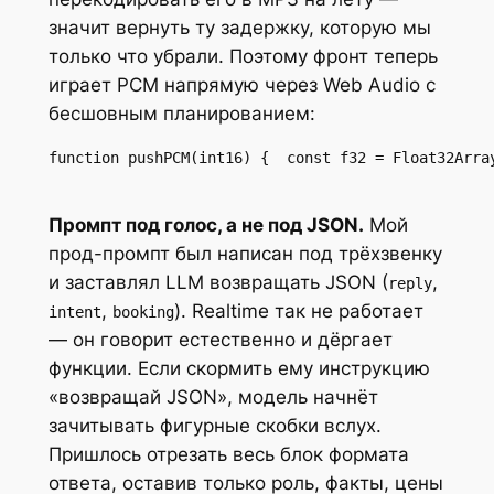
значит вернуть ту задержку, которую мы
только что убрали. Поэтому фронт теперь
играет PCM напрямую через Web Audio с
бесшовным планированием:
function pushPCM(int16) {  const f32 = Float32Arra
Промпт под голос, а не под JSON.
Мой
прод-промпт был написан под трёхзвенку
и заставлял LLM возвращать JSON (
,
reply
,
). Realtime так не работает
intent
booking
— он говорит естественно и дёргает
функции. Если скормить ему инструкцию
«возвращай JSON», модель начнёт
зачитывать фигурные скобки вслух.
Пришлось отрезать весь блок формата
ответа, оставив только роль, факты, цены