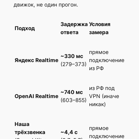
движок, не один прогон.
Задержка
Условия
Подход
ответа
замера
прямое
~330 мс
Яндекс Realtime
подключение
(279–373)
из РФ
из РФ под
~740 мс
OpenAI Realtime
VPN (иначе
(603–855)
никак)
Наша
прямое
трёхзвенка
~4,4 с
подключение