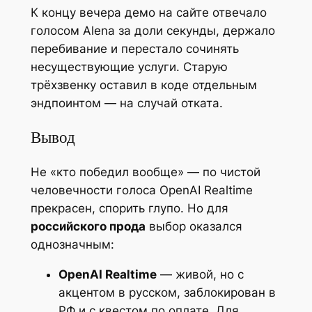
К концу вечера демо на сайте отвечало
голосом Alena за доли секунды, держало
перебивание и перестало сочинять
несуществующие услуги. Старую
трёхзвенку оставил в коде отдельным
эндпоинтом — на случай отката.
Вывод
Не «кто победил вообще» — по чистой
человечности голоса OpenAI Realtime
прекрасен, спорить глупо. Но для
российского прода
выбор оказался
однозначным:
OpenAI Realtime
— живой, но с
акцентом в русском, заблокирован в
РФ и с квестом по оплате. Для