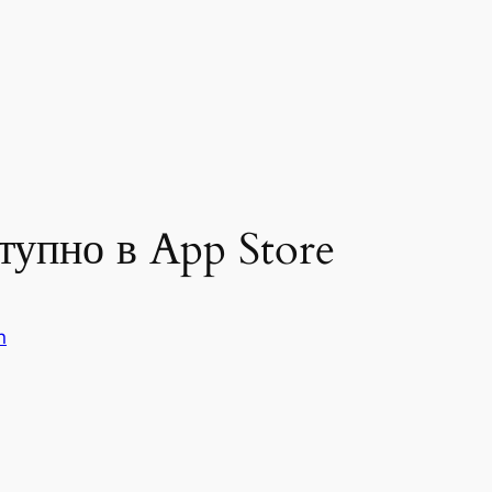
тупно в App Store
n