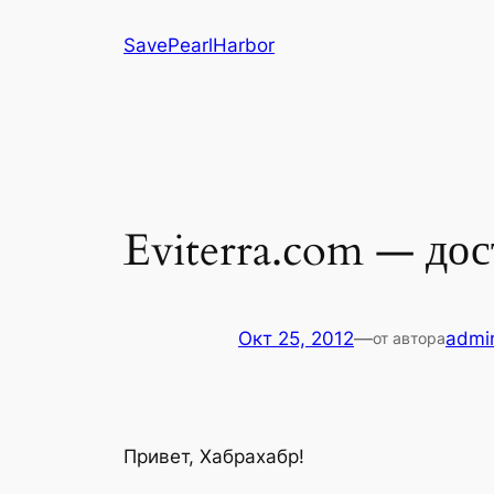
Перейти
SavePearlHarbor
к
содержимому
Eviterra.com — дос
Окт 25, 2012
—
admi
от автора
Привет, Хабрахабр!