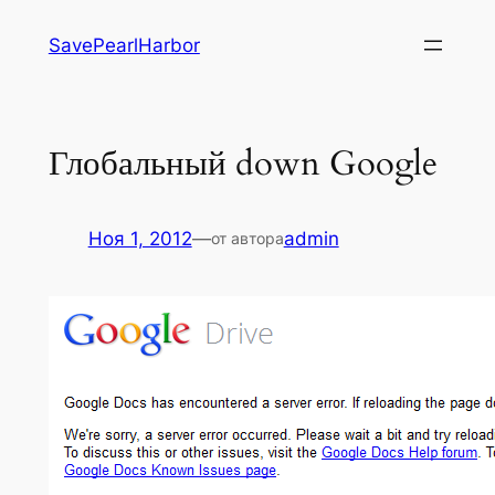
Перейти
SavePearlHarbor
к
содержимому
Глобальный down Google
Ноя 1, 2012
—
admin
от автора