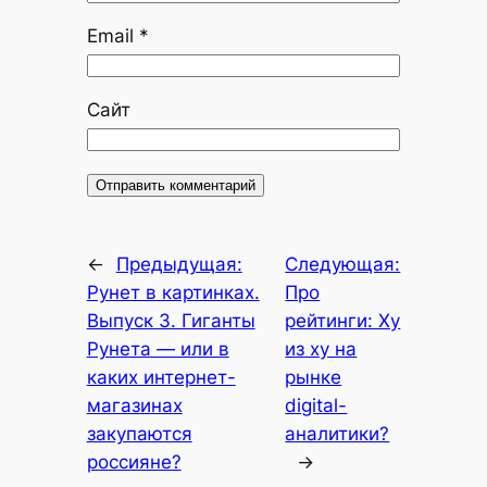
Email
*
Сайт
←
Предыдущая:
Следующая:
Рунет в картинках.
Про
Выпуск 3. Гиганты
рейтинги: Ху
Рунета — или в
из ху на
каких интернет-
рынке
магазинах
digital-
закупаются
аналитики?
россияне?
→