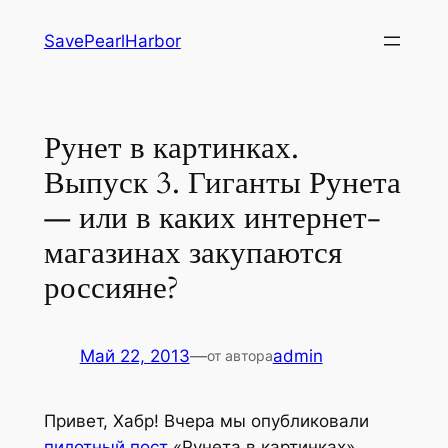
Перейти
SavePearlHarbor
к
содержимому
Рунет в картинках.
Выпуск 3. Гиганты Рунета
— или в каких интернет-
магазинах закупаются
россияне?
Май 22, 2013
—
admin
от автора
Привет, Хабр! Вчера мы опубликовали
пилотный пост
«Рунета в картинках»,