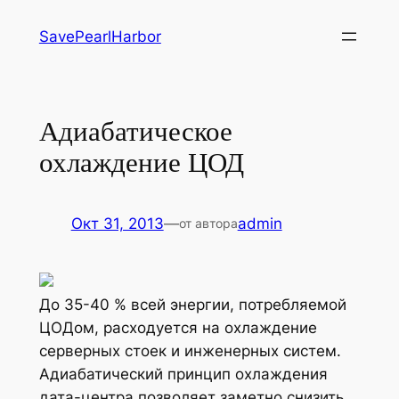
Перейти
SavePearlHarbor
к
содержимому
Адиабатическое
охлаждение ЦОД
Окт 31, 2013
—
admin
от автора
До 35-40 % всей энергии, потребляемой
ЦОДом, расходуется на охлаждение
серверных стоек и инженерных систем.
Адиабатический принцип охлаждения
дата-центра позволяет заметно снизить