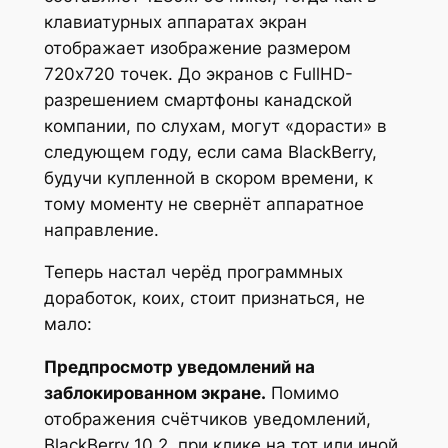
клавиатурных аппаратах экран
отображает изображение размером
720х720 точек. До экранов с FullHD-
разрешением смартфоны канадской
компании, по слухам, могут «дорасти» в
следующем году, если сама BlackBerry,
будучи купленной в скором времени, к
тому моменту не свернёт аппаратное
направление.
Теперь настал черёд программных
доработок, коих, стоит признаться, не
мало:
Предпросмотр уведомлений на
заблокированном экране.
Помимо
отображения счётчиков уведомлений,
BlackBerry 10.2, при клике на тот или иной