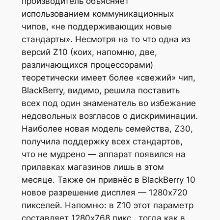
производитель объясняет
использованием коммуникационных
чипов, «не поддерживающих новые
стандарты». Несмотря на то что одна из
версий Z10 (коих, напомню, две,
различающихся процессорами)
теоретически имеет более «свежий» чип,
BlackBerry, видимо, решила поставить
всех под один знаменатель во избежание
недовольных возгласов о дискриминации.
Наиболее новая модель семейства, Z30,
получила поддержку всех стандартов,
что не мудрено — аппарат появился на
прилавках магазинов лишь в этом
месяце. Также он привнёс в BlackBerry 10
новое разрешение дисплея — 1280х720
пикселей. Напомню: в Z10 этот параметр
составляет 1280х768 пикс., тогда как в