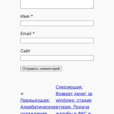
Имя
*
Email
*
Сайт
Следующая:
←
Возврат денег за
Предыдущая:
windows: стадия
Адиабатическое
вторая. Подача
охлаждение
жалобы в ФАС и