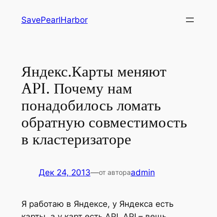
Перейти
SavePearlHarbor
к
содержимому
Яндекс.Карты меняют
API. Почему нам
понадобилось ломать
обратную совместимость
в кластеризаторе
Дек 24, 2013
—
admin
от автора
Я работаю в Яндексе, у Яндекса есть
карты, а у карт есть API. API – вещь,