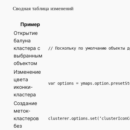
Сводная таблица изменений
Пример
Открытие
балуна
кластера c
// Поскольку по умолчанию объекты д
выбранным
объектом
Изменение
цвета
var options = ymaps.option.presetSt
иконки-
кластера
Создание
меток-
кластеров
clusterer.options.set(‘clusterIconC
без