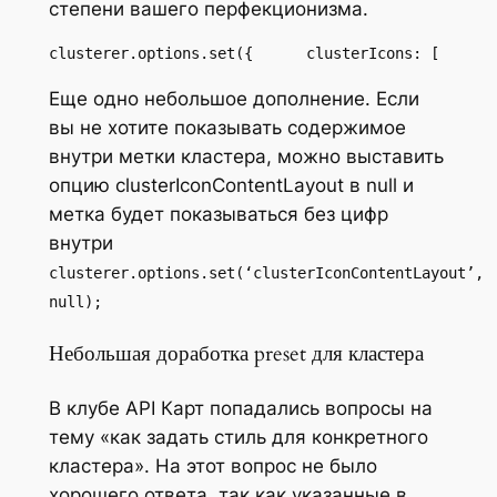
степени вашего перфекционизма.
clusterer.options.set({      clusterIcons: [      
Еще одно небольшое дополнение. Если
вы не хотите показывать содержимое
внутри метки кластера, можно выставить
опцию clusterIconContentLayout в null и
метка будет показываться без цифр
внутри
clusterer.options.set(‘clusterIconContentLayout’,
null);
Небольшая доработка preset для кластера
В клубе API Карт попадались вопросы на
тему «как задать стиль для конкретного
кластера». На этот вопрос не было
хорошего ответа, так как указанные в