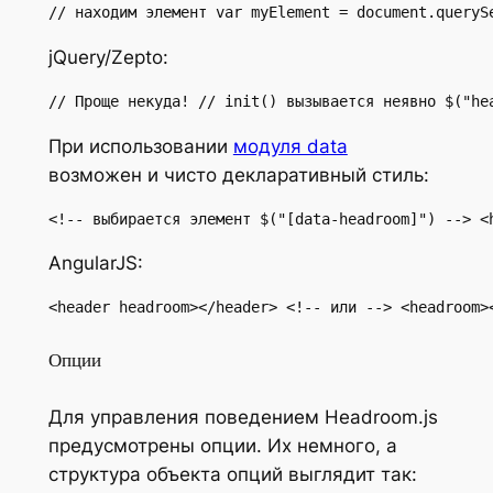
// находим элемент var myElement = document.queryS
jQuery/Zepto:
// Проще некуда! // init() вызывается неявно $("he
При использовании
модуля data
возможен и чисто декларативный стиль:
<!-- выбирается элемент $("[data-headroom]") --> <
AngularJS:
<header headroom></header> <!-- или --> <headroom>
Опции
Для управления поведением Headroom.js
предусмотрены опции. Их немного, а
структура объекта опций выглядит так: