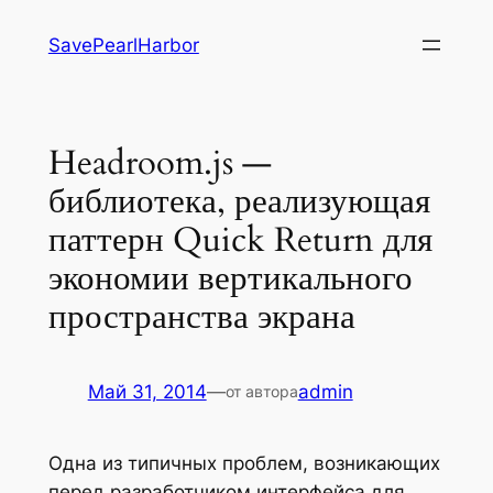
Перейти
SavePearlHarbor
к
содержимому
Headroom.js —
библиотека, реализующая
паттерн Quick Return для
экономии вертикального
пространства экрана
Май 31, 2014
—
admin
от автора
Одна из типичных проблем, возникающих
перед разработчиком интерфейса для