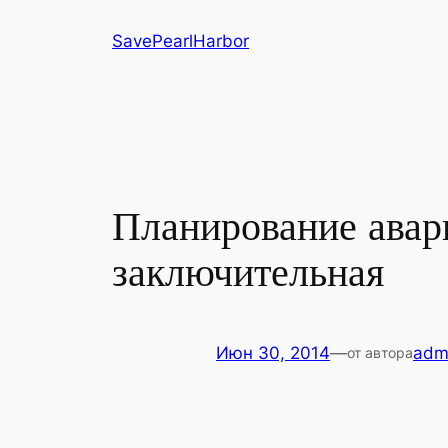
Перейти
SavePearlHarbor
к
содержимому
Планирование авар
заключительная
Июн 30, 2014
—
adm
от автора