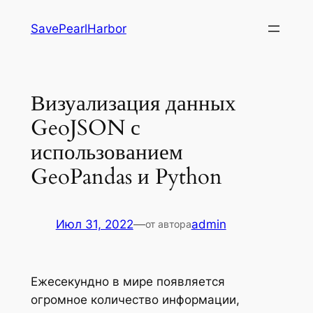
Перейти
SavePearlHarbor
к
содержимому
Визуализация данных
GeoJSON с
использованием
GeoPandas и Python
Июл 31, 2022
—
admin
от автора
Ежесекундно в мире появляется
огромное количество информации,