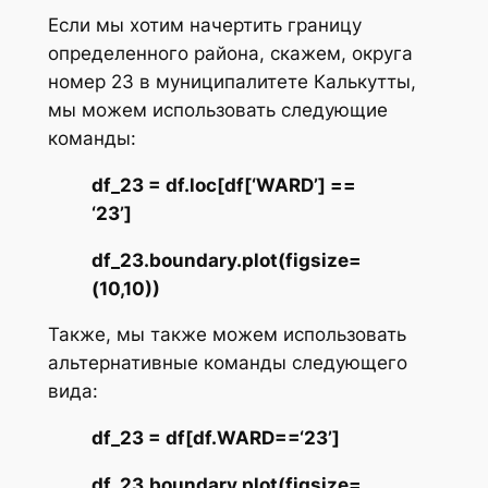
Если мы хотим начертить границу
определенного района, скажем, округа
номер 23 в муниципалитете Калькутты,
мы можем использовать следующие
команды:
df_23 = df.loc[df[‘WARD’] ==
‘23’]
df_23.boundary.plot(figsize=
(10,10))
Также, мы также можем использовать
альтернативные команды следующего
вида:
df_23 = df[df.WARD==‘23’]
df_23.boundary.plot(figsize=