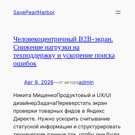
Перейти
SavePearlHarbor
к
содержимому
Человекоцентричный B2B-экран.
Снижение нагрузки на
техподдержку и ускорение поиска
ошибок
Авг 9, 2026
—
admin
от автора
Никита МищенкоПродуктовый и UX/UI
дизайнерЗадачаПереверстать экран
проверки товарных фидов в Яндекс
Директе. Нужно ускорить считывание
статусной информации и структурировать
технические данные так, чтобы они были