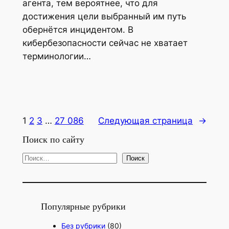
агента, тем вероятнее, что для
достижения цели выбранный им путь
обернётся инцидентом. В
кибербезопасности сейчас не хватает
терминологии…
1
2
3
…
27 086
Следующая страница
→
Поиск по сайту
П
Поиск
о
и
с
Популярные рубрики
к
Без рубрики
(80)