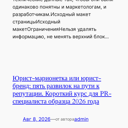
одинаково понятны и маркетологам, и
разработчикам.Исходный макет
страницыИсходный
макетОграниченияНельзя удалять
информацию, не менять верхний блок…
Юрист-марионетка или юрист-
бренд: пять развилок на пути к
репутации. Короткий курс для PR-
специалиста образца 2026 года
Авг 8, 2026
—
admin
от автора