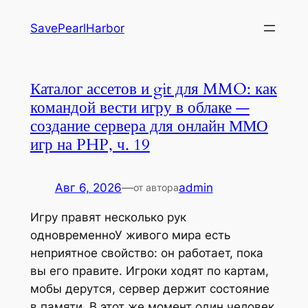
Перейти
SavePearlHarbor
к
содержимому
Каталог ассетов и git для MMO: как
командой вести игру в облаке —
создание сервера для онлайн ММО
игр на PHP, ч. 19
Авг 6, 2026
—
admin
от автора
Игру правят несколько рук
одновременноУ живого мира есть
неприятное свойство: он работает, пока
вы его правите. Игроки ходят по картам,
мобы дерутся, сервер держит состояние
в памяти. В этот же момент один человек