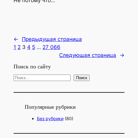
Не потому что…
←
Предыдущая страница
1
2
3
4
5
…
27 066
Следующая страница
→
Поиск по сайту
П
Поиск
о
и
с
Популярные рубрики
к
Без рубрики
(80)