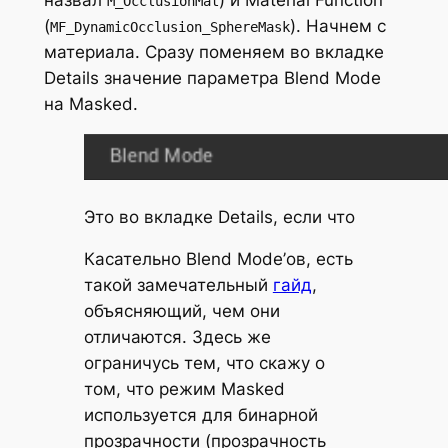
M_OcclusionMat
(
). Начнем с
MF_DynamicOcclusion_SphereMask
материала. Сразу поменяем во вкладке
Details значение параметра
Blend Mode
на
Masked
.
Это во вкладке
Details
, если что
Касательно Blend Mode’ов, есть
такой замечательный
гайд
,
объясняющий, чем они
отличаются. Здесь же
ограничусь тем, что скажу о
том, что режим Masked
используется для бинарной
прозрачности (прозрачность