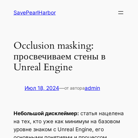
Перейти
SavePearlHarbor
к
содержимому
Occlusion masking:
просвечиваем стены в
Unreal Engine
Июл 18, 2024
—
admin
от автора
Небольшой дисклеймер:
статья нацелена
на тех, кто уже как минимум на базовом
уровне знаком с Unreal Engine, его
основными понятиями и процессом