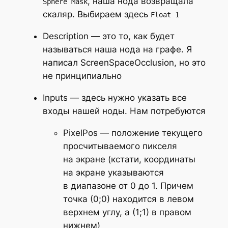
, наша нода возвращала
Sphere Mask
скаляр. Выбираем здесь
Float 1
Description
— это то, как будет
называться наша нода на графе. Я
написал
ScreenSpaceOcclusion
, но это
не принципиально
Inputs
— здесь нужно указать все
входы нашей ноды. Нам потребуются
PixelPos
— положение текущего
просчитываемого пикселя
на экране (кстати, координаты
на экране указываются
в диапазоне от 0 до 1. Причем
точка (0;0) находится в левом
верхнем углу, а (1;1) в правом
нижнем)