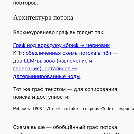
повторов.
Архитектура потока
Верхнеуровнево граф выглядит так:
Граф нод воркфлоу «бриф → черновик
КП»: обезличенная схема потока в n8n —
два LLM-вызова (извлечение и
генерация), остальное —
детерминированные ноды
Тот же граф текстом — для копирования,
поиска и доступности:
Webhook (POST /brief-intake, responseMode: respons
Схема выше — обобщённый граф потока