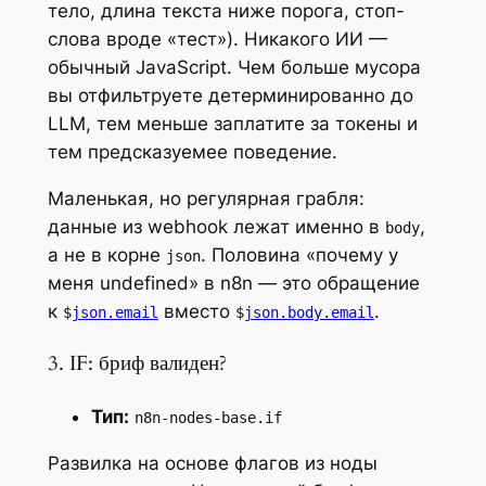
тело, длина текста ниже порога, стоп-
слова вроде «тест»). Никакого ИИ —
обычный JavaScript. Чем больше мусора
вы отфильтруете детерминированно до
LLM, тем меньше заплатите за токены и
тем предсказуемее поведение.
Маленькая, но регулярная грабля:
данные из webhook лежат именно в
,
body
а не в корне
. Половина «почему у
json
меня undefined» в n8n — это обращение
к
вместо
.
$
json.email
$
json.body.email
3. IF: бриф валиден?
Тип:
n8n-nodes-base.if
Развилка на основе флагов из ноды