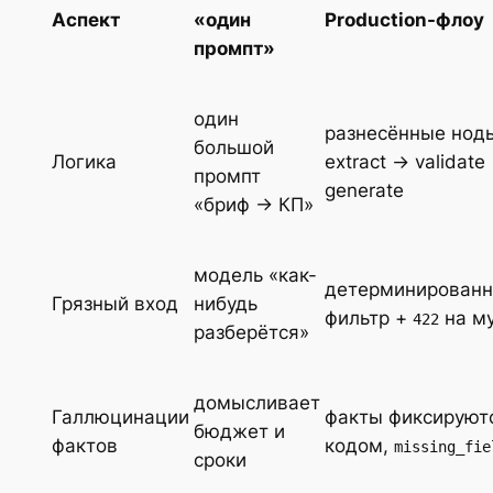
Аспект
«один
Production-флоу
промпт»
один
разнесённые нод
большой
Логика
extract → validate
промпт
generate
«бриф → КП»
модель «как-
детерминирован
Грязный вход
нибудь
фильтр +
на м
422
разберётся»
домысливает
Галлюцинации
факты фиксируют
бюджет и
фактов
кодом,
missing_fie
сроки