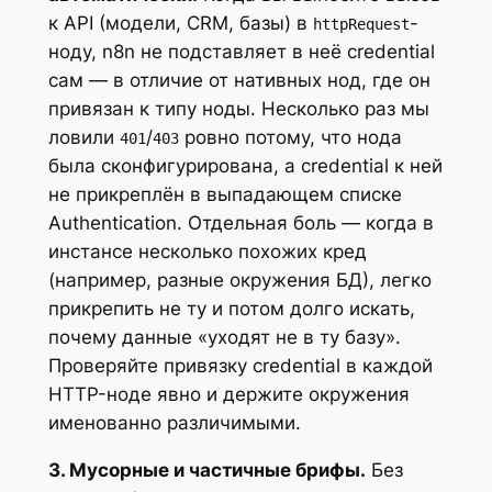
к API (модели, CRM, базы) в
-
httpRequest
ноду, n8n не подставляет в неё credential
сам — в отличие от нативных нод, где он
привязан к типу ноды. Несколько раз мы
ловили
/
ровно потому, что нода
401
403
была сконфигурирована, а credential к ней
не прикреплён в выпадающем списке
Authentication. Отдельная боль — когда в
инстансе несколько похожих кред
(например, разные окружения БД), легко
прикрепить не ту и потом долго искать,
почему данные «уходят не в ту базу».
Проверяйте привязку credential в каждой
HTTP-ноде явно и держите окружения
именованно различимыми.
3. Мусорные и частичные брифы.
Без