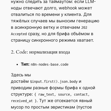
нужно следить за таймаутом: если LLM-
ноды отвечают долго, webhook может
отвалиться по времени у клиента. Для
тяжёлых случаев мы выносим генерацию
в асинхронную ветку и отвечаем
202
сразу, но для брифа объёмом в
Accepted
страницу синхронного режима хватает.
2. Code: нормализация входа
Тип:
n8n-nodes-base.code
Здесь мы
достаём
и
$input.first().json.body
приводим разные формы брифа к одной
структуре:
{ raw_text, source, contact,
. Тут же отсекается явный
received_at }
мусор по простым эвристикам (пустое