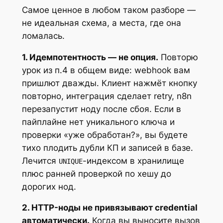
Самое ценное в любом таком разборе —
не идеальная схема, а места, где она
ломалась.
1. Идемпотентность — не опция.
Повторю
урок из п.4 в общем виде: webhook вам
пришлют дважды. Клиент нажмёт кнопку
повторно, интеграция сделает retry, n8n
перезапустит ноду после сбоя. Если в
пайплайне нет уникального ключа и
проверки «уже обработан?», вы будете
тихо плодить дубли КП и записей в базе.
Лечится
-индексом в хранилище
UNIQUE
плюс ранней проверкой по хешу до
дорогих нод.
2. HTTP-ноды не привязывают credential
автоматически.
Когда вы выносите вызов