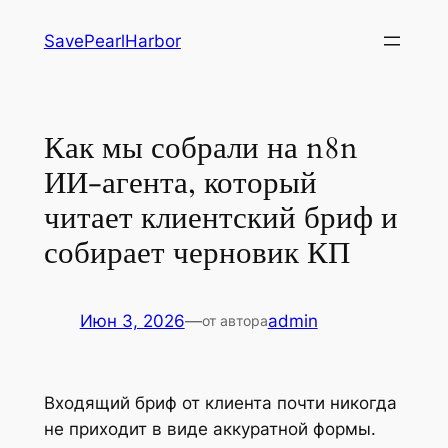
Перейти
SavePearlHarbor
к
содержимому
Как мы собрали на n8n
ИИ-агента, который
читает клиентский бриф и
собирает черновик КП
Июн 3, 2026
—
admin
от автора
Входящий бриф от клиента почти никогда
не приходит в виде аккуратной формы.