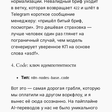
нормализации. Невалидный бриф уходит
в ветку, которая возвращает
и шлёт в
422
Telegram короткое сообщение
менеджеру: «пришёл битый бриф,
посмотри». Это дешёвая страховка —
лучше человек один раз глянет на
пограничный случай, чем модель
сгенерирует уверенное КП на основе
слова «asdf».
4. Code: ключ идемпотентности
Тип:
n8n-nodes-base.code
Вот это — самая дорогая грабля, которую
мы оплатили на другом воркфлоу, и я
вынес её сюда осознанно. На пайплайне
AI-переводов у нас не было уникального