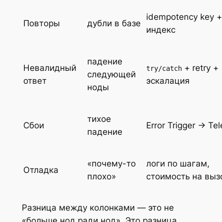
idempotency key 
Повторы
дубли в базе
индекс
падение
Невалидный
+ retry +
try/catch
следующей
ответ
эскалация
ноды
тихое
Сбои
Error Trigger → Te
падение
«почему-то
логи по шагам,
Отладка
плохо»
стоимость на выз
Разница между колонками — это не
«больше нод ради нод». Это разница