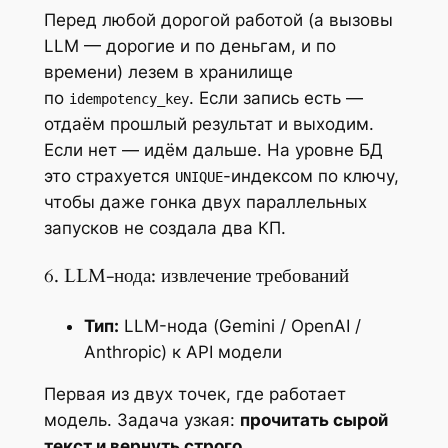
Перед любой дорогой работой (а вызовы
LLM — дорогие и по деньгам, и по
времени) лезем в хранилище
по
. Если запись есть —
idempotency_key
отдаём прошлый результат и выходим.
Если нет — идём дальше. На уровне БД
это страхуется
-индексом по ключу,
UNIQUE
чтобы даже гонка двух параллельных
запусков не создала два КП.
6. LLM-нода: извлечение требований
Тип:
LLM-нода (Gemini / OpenAI /
Anthropic) к API модели
Первая из двух точек, где работает
модель. Задача узкая:
прочитать сырой
текст и вернуть строго