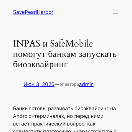
Перейти
SavePearlHarbor
к
содержимому
INPAS и SafeMobile
помогут банкам запускать
биоэквайринг
Июн 3, 2026
—
admin
от автора
Банки готовы развивать биоэквайринг на
Android-терминалах, но перед ними
встает практический вопрос: как
совместить платежную инфраструктуру с