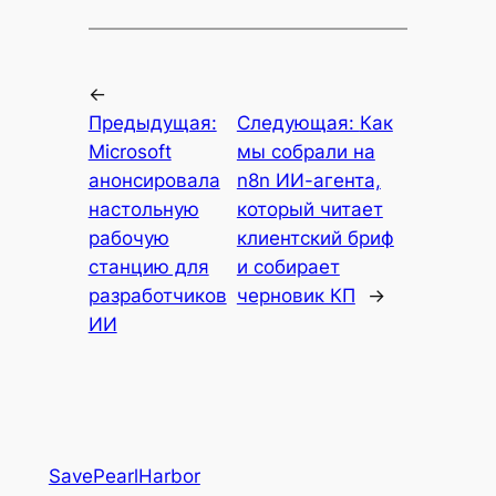
←
Предыдущая:
Следующая:
Как
Microsoft
мы собрали на
анонсировала
n8n ИИ-агента,
настольную
который читает
рабочую
клиентский бриф
станцию ​​для
и собирает
разработчиков
черновик КП
→
ИИ
SavePearlHarbor