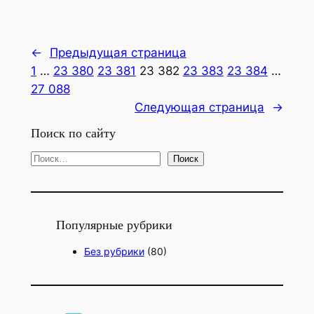
←
Предыдущая страница
1
…
23 380
23 381
23 382
23 383
23 384
…
27 088
Следующая страница
→
Поиск по сайту
П
Поиск
о
и
с
Популярные рубрики
к
Без рубрики
(80)