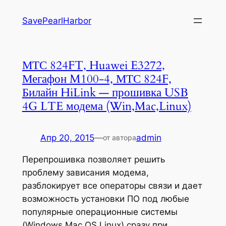
Перейти
SavePearlHarbor
к
содержимому
МТС 824FT, Huawei E3272,
Мегафон M100-4, МТС 824F,
Билайн HiLink — прошивка USB
4G LTE модема (Win,Mac,Linux)
Апр 20, 2015
—
admin
от автора
Перепрошивка позволяет решить
проблему зависания модема,
разблокирует все операторы связи и дает
возможность установки ПО под любые
популярные операционные системы
(Windows,Mac OS,Linux) сразу при