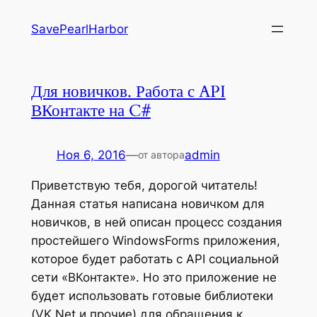
Перейти
SavePearlHarbor
к
содержимому
Для новичков. Работа с API
ВКонтакте на C#
Ноя 6, 2016
—
admin
от автора
Приветствую тебя, дорогой читатель!
Данная статья написана новичком для
новичков, в ней описан процесс создания
простейшего WindowsForms приложения,
которое будет работать с API социальной
сети «ВКонтакте». Но это приложение не
будет использовать готовые библиотеки
(VK.Net и прочие) для обращения к…