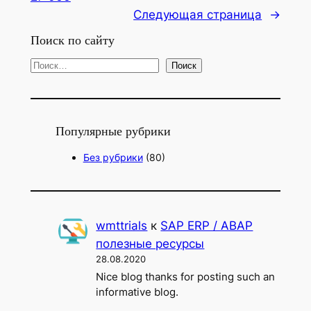
Следующая страница
→
Поиск по сайту
П
Поиск
о
и
с
Популярные рубрики
к
Без рубрики
(80)
wmttrials
к
SAP ERP / ABAP
полезные ресурсы
28.08.2020
Nice blog thanks for posting such an
informative blog.