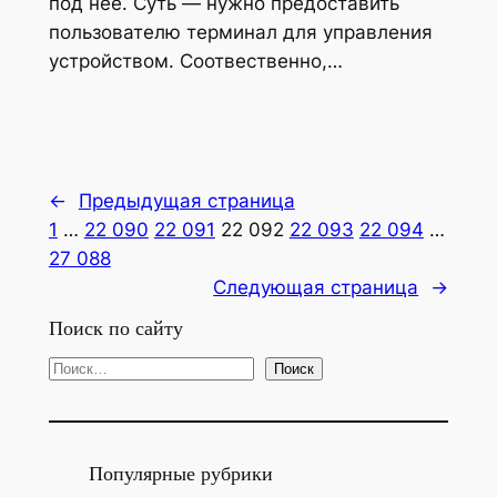
под неё. Суть — нужно предоставить
пользователю терминал для управления
устройством. Соотвественно,…
←
Предыдущая страница
1
…
22 090
22 091
22 092
22 093
22 094
…
27 088
Следующая страница
→
Поиск по сайту
П
Поиск
о
и
с
Популярные рубрики
к