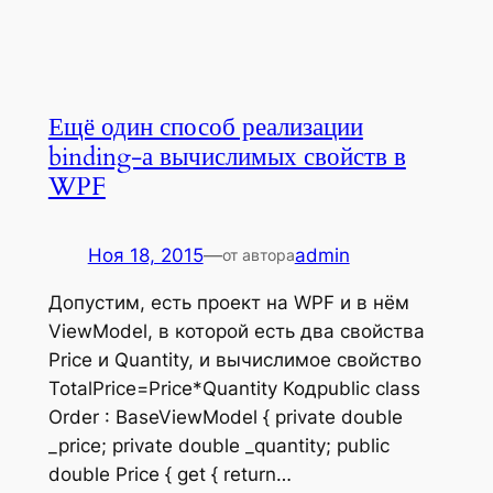
Ещё один способ реализации
binding-а вычислимых свойств в
WPF
Ноя 18, 2015
—
admin
от автора
Допустим, есть проект на WPF и в нём
ViewModel, в которой есть два свойства
Price и Quantity, и вычислимое свойство
TotalPrice=Price*Quantity Кодpublic class
Order : BaseViewModel { private double
_price; private double _quantity; public
double Price { get { return…