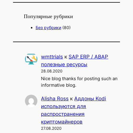
и
с
Популярные рубрики
к
Без рубрики
(80)
wmttrials
к
SAP ERP / ABAP
полезные ресурсы
28.08.2020
Nice blog thanks for posting such an
informative blog.
Alisha Ross
к
Аддоны Kodi
используются для
распространения
криптомайнеров
27.08.2020