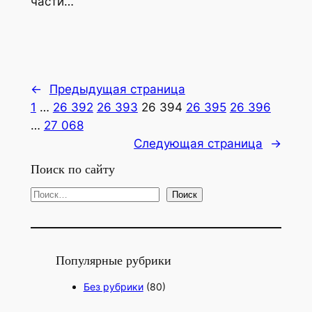
части…
←
Предыдущая страница
1
…
26 392
26 393
26 394
26 395
26 396
…
27 068
Следующая страница
→
Поиск по сайту
П
Поиск
о
и
с
Популярные рубрики
к
Без рубрики
(80)