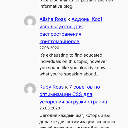
Nice blog thanks for posting such an
informative blog.
Alisha Ross
к
Аддоны Kodi
используются для
распространения
криптомайнеров
27.08.2020
It’s exhausting to find educated
individuals on this topic, however
you sound like you already know
what you’re speaking about!…
Ruby Ross
к
7 советов по
оптимизации CSS для
ускорения загрузки страниц
26.08.2020
Сегодня каждый шаг, который вы
делаете для оптимизации скорости