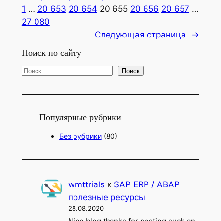
1
…
20 653
20 654
20 655
20 656
20 657
…
27 080
Следующая страница
→
Поиск по сайту
П
Поиск
о
и
с
Популярные рубрики
к
Без рубрики
(80)
wmttrials
к
SAP ERP / ABAP
полезные ресурсы
28.08.2020